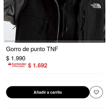
Gorro de punto TNF
$
1.990
$
1.692
Añadir a carrito