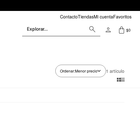
Contacto
Tiendas
Mi cuenta
Favoritos
$
0
1 artículo
Menor precio

