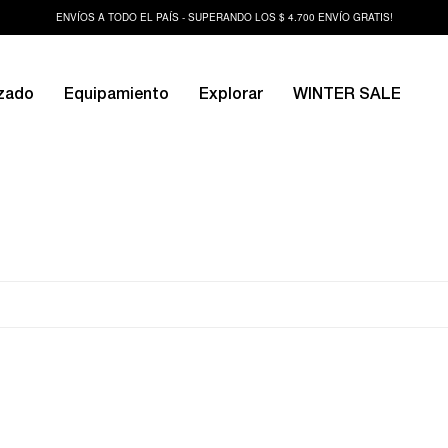
ENVÍOS A TODO EL PAÍS - SUPERANDO LOS $ 4.700 ENVÍO GRATIS!
zado
Equipamiento
Explorar
WINTER SALE