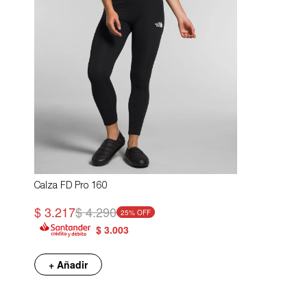
Calza FD Pro 160
$
3.217
$
4.290
25
$
3.003
+ Añadir