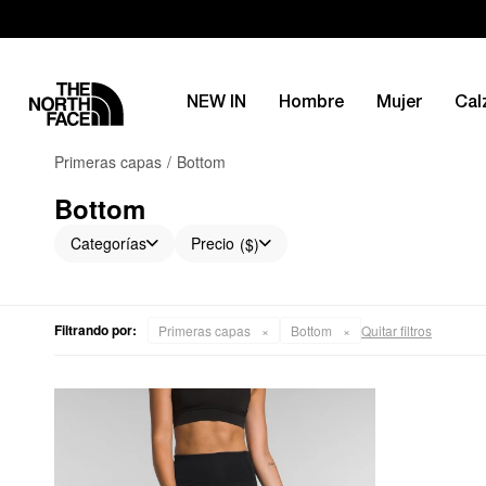
NEW IN
Hombre
Mujer
Cal
Primeras capas
Bottom
Bottom
Categorías
Precio
($)
Filtrando por:
Primeras capas
Bottom
Quitar filtros