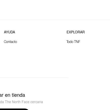
AYUDA
EXPLORAR
Contacto
Todo TNF
r en tienda
nda The North Face cercana