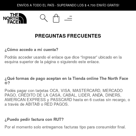
ENVÍOS A TODO EL PAÍS - SUPERANDO LOS $ 4.700 ENVÍO GRATIS!
sort
PREGUNTAS FRECUENTES
¿Cómo accedo a mi cuenta?
Podrás acceder usando el enlace que dice “Ingresar” ubicado en la
esquina superior de la página o siguiendo este enlace.
¿Qué formas de pago aceptan en la Tienda online The North Face
®?
Podés pagar con tarjetas OCA, VISA, MASTERCARD, MERCADO
PAGO, CRÉDITO DE LA CASA, CABAL, LIDER, ANDA, DINERS,
AMERICAN EXPRESS y PASSCARD hasta en 6 cuotas sin recargo, o
a través de ABITAB o RED PAGOS.
¿Puedo pedir factura con RUT?
Por el momento solo entregamos facturas tipo para consumidor final.