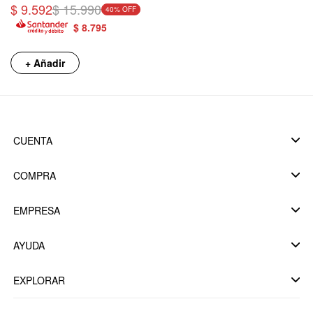
$
9.592
$
15.990
40
$
8.795
+ Añadir
CUENTA
COMPRA
EMPRESA
AYUDA
EXPLORAR