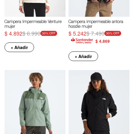
Campera Impermeable Venture
Campera impermeable antora
mujer
hoodie mujer
$
4.892
$
6.990
$
5.242
$
7.490
30
30
$
4.869
+ Añadir
+ Añadir