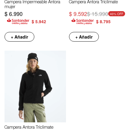
Campera Impermeable Antora
Campera Antora Triclimate
mujer
$
6.990
$
9.592
$
15.990
40
$
5.942
$
8.795
+ Añadir
+ Añadir
Campera Antora Triclimate