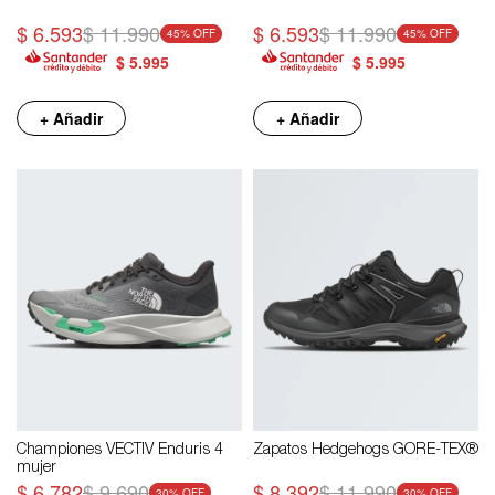
$
6.593
$
11.990
$
6.593
$
11.990
45
45
$
5.995
$
5.995
+ Añadir
+ Añadir
Championes VECTIV Enduris 4
Zapatos Hedgehogs GORE-TEX®
mujer
$
6.782
$
9.690
$
8.392
$
11.990
30
30