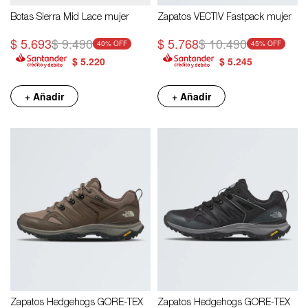
Botas Sierra Mid Lace mujer
Zapatos VECTIV Fastpack mujer
$
5.693
$
9.490
$
5.768
$
10.490
40
45
$
5.220
$
5.245
+ Añadir
+ Añadir
Zapatos Hedgehogs GORE-TEX
Zapatos Hedgehogs GORE-TEX