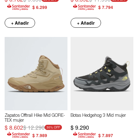
$
6.299
$
7.794
+ Añadir
+ Añadir
Zapatos Offtrail Hike Mid GORE-
Botas Hedgehog 3 Mid mujer
TEX mujer
$
8.602
$
12.290
$
9.290
30
$
7.989
$
7.897