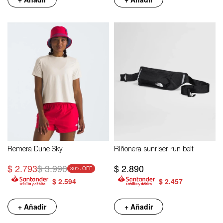
Remera Dune Sky
Riñonera sunriser run belt
$
2.793
$
3.990
$
2.890
30
$
2.594
$
2.457
+ Añadir
+ Añadir