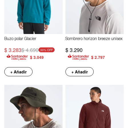
Buzo polar Glacier
Sombrero horizon breeze unisex
$
3.283
$
4.690
$
3.290
30
$
3.049
$
2.797
+ Añadir
+ Añadir