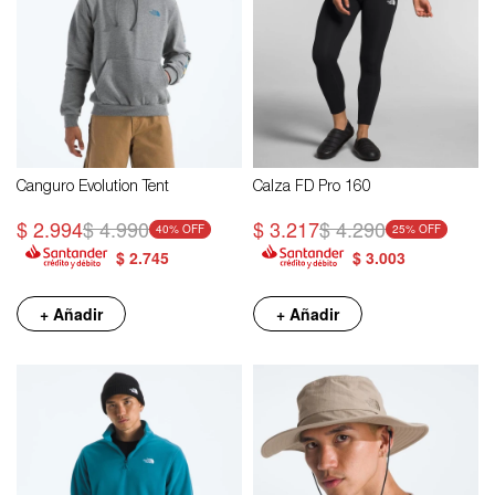
Canguro Evolution Tent
Calza FD Pro 160
$
2.994
$
4.990
$
3.217
$
4.290
40
25
$
2.745
$
3.003
+ Añadir
+ Añadir