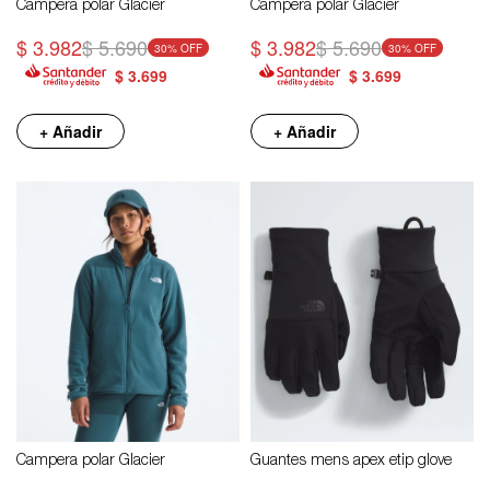
Campera polar Glacier
Campera polar Glacier
$
3.982
$
5.690
$
3.982
$
5.690
30
30
$
3.699
$
3.699
+ Añadir
+ Añadir
Campera polar Glacier
Guantes mens apex etip glove