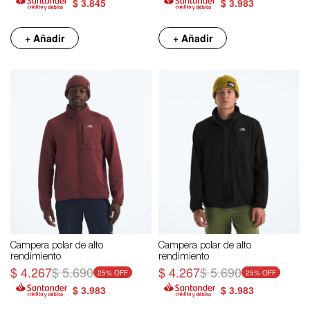
$
3.845
$
3.983
+ Añadir
+ Añadir
Campera polar de alto
Campera polar de alto
rendimiento
rendimiento
$
4.267
$
5.690
$
4.267
$
5.690
25
25
$
3.983
$
3.983