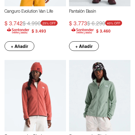
Canguro Evolution Van Life
Pantalón Basin
$
3.742
$
4.990
$
3.773
$
6.290
25
40
$
3.493
$
3.460
+ Añadir
+ Añadir