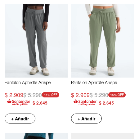
Pantalón Aphrdte Arispe
Pantalón Aphrdte Arispe
$
2.909
$
5.290
$
2.909
$
5.290
45
45
$
2.645
$
2.645
+ Añadir
+ Añadir