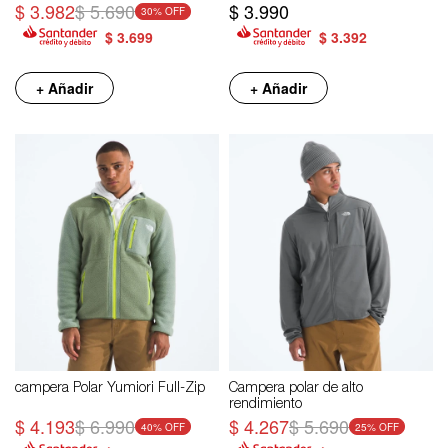
$
3.982
$
5.690
$
3.990
30
$
3.699
$
3.392
+ Añadir
+ Añadir
campera Polar Yumiori Full-Zip
Campera polar de alto
rendimiento
$
4.193
$
6.990
$
4.267
$
5.690
40
25