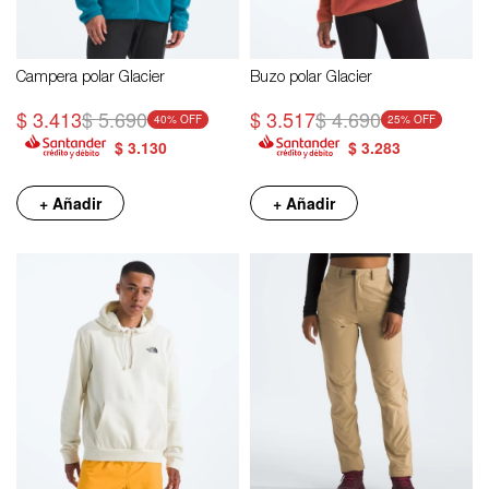
Campera polar Glacier
Buzo polar Glacier
$
3.413
$
5.690
$
3.517
$
4.690
40
25
$
3.130
$
3.283
+ Añadir
+ Añadir