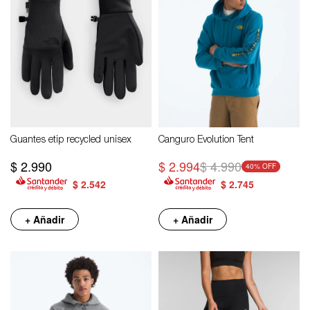
Guantes etip recycled unisex
Canguro Evolution Tent
$
2.990
$
2.994
$
4.990
40
$
2.542
$
2.745
+ Añadir
+ Añadir