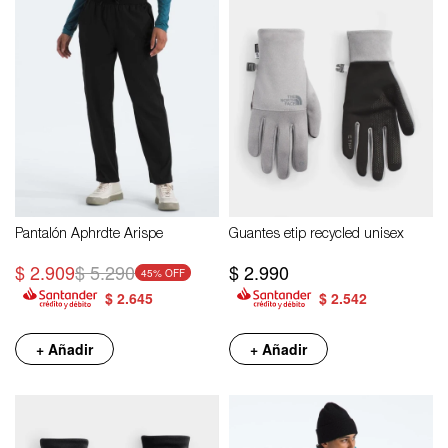
Pantalón Aphrdte Arispe
Guantes etip recycled unisex
$
2.909
$
5.290
$
2.990
45
$
2.645
$
2.542
+ Añadir
+ Añadir