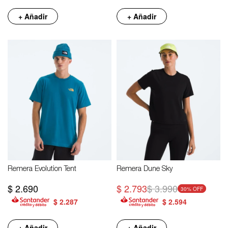
+ Añadir
+ Añadir
Remera Evolution Tent
Remera Dune Sky
$
2.690
$
2.793
$
3.990
30
$
2.287
$
2.594
+ Añadir
+ Añadir