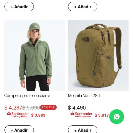
+ Añadir
+ Añadir
Campera polar con cierre
Mochila Vault 28 L
$
4.267
$
5.690
$
4.490
25
$
3.983
$
3.817
+ Añadir
+ Añadir