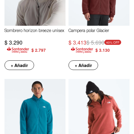
Sombrero horizon breeze unisex
Campera polar Glacier
$
3.290
$
3.413
$
5.690
40
$
2.797
$
3.130
+ Añadir
+ Añadir