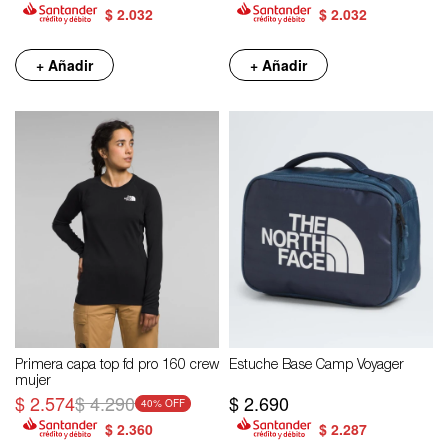
$
2.032
$
2.032
+ Añadir
+ Añadir
Primera capa top fd pro 160 crew
Estuche Base Camp Voyager
mujer
$
2.574
$
4.290
$
2.690
40
$
2.360
$
2.287