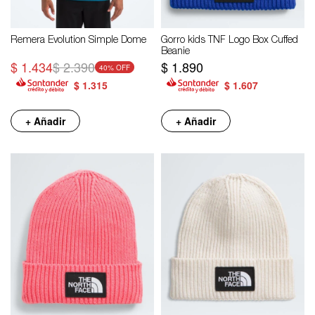
Remera Evolution Simple Dome
Gorro kids TNF Logo Box Cuffed
Beanie
$
1.434
$
2.390
$
1.890
40
$
1.315
$
1.607
+ Añadir
+ Añadir