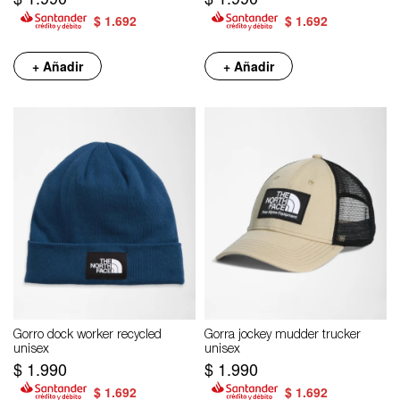
$
1.692
$
1.692
+ Añadir
+ Añadir
Gorro dock worker recycled
Gorra jockey mudder trucker
unisex
unisex
$
1.990
$
1.990
$
1.692
$
1.692