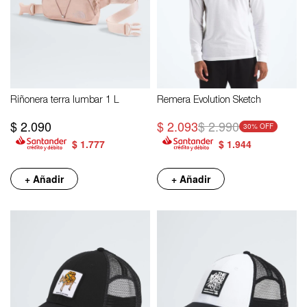
Riñonera terra lumbar 1 L
Remera Evolution Sketch
$
2.090
$
2.093
$
2.990
30
$
1.777
$
1.944
+ Añadir
+ Añadir