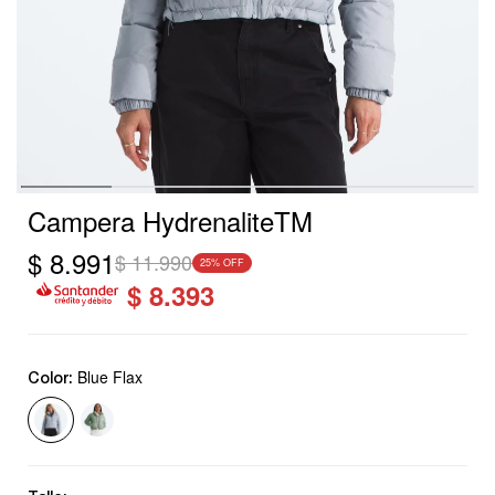
Campera HydrenaliteTM
$
8.991
$
11.990
25
$
8.393
Blue Flax
Color: