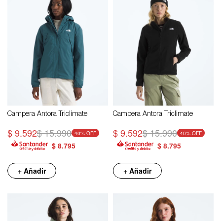
Campera Antora Triclimate
Campera Antora Triclimate
$
9.592
$
15.990
$
9.592
$
15.990
40
40
$
8.795
$
8.795
+ Añadir
+ Añadir