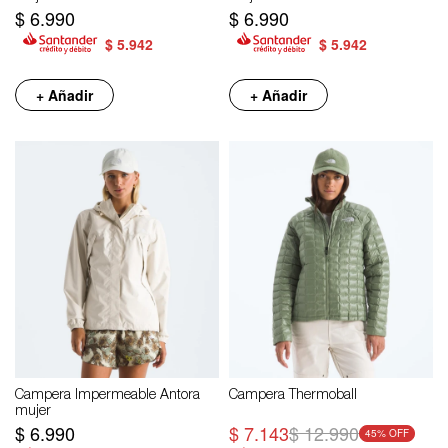
$
6.990
$
6.990
$
5.942
$
5.942
+ Añadir
+ Añadir
Campera Impermeable Antora
Campera Thermoball
mujer
$
6.990
$
7.143
$
12.990
45