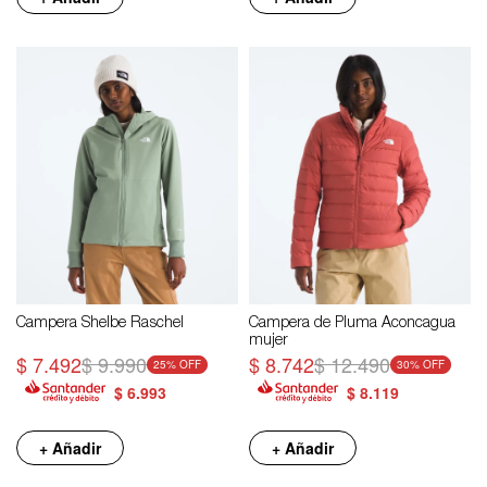
Campera Shelbe Raschel
Campera de Pluma Aconcagua
mujer
$
7.492
$
9.990
$
8.742
$
12.490
25
30
$
6.993
$
8.119
+ Añadir
+ Añadir