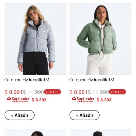
Campera HydrenaliteTM
Campera HydrenaliteTM
$
8.991
$
11.990
$
8.991
$
11.990
25
25
$
8.393
$
8.393
+ Añadir
+ Añadir