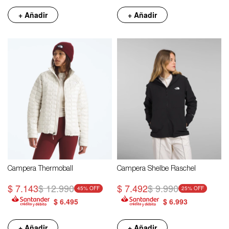
+ Añadir
+ Añadir
Campera Thermoball
Campera Shelbe Raschel
$
7.143
$
12.990
$
7.492
$
9.990
45
25
$
6.495
$
6.993
+ Añadir
+ Añadir