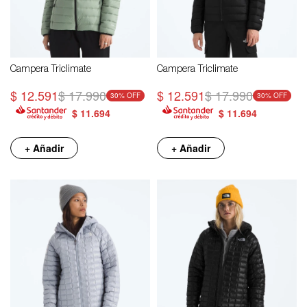
Campera Triclimate
Campera Triclimate
$
12.591
$
17.990
$
12.591
$
17.990
30
30
$
11.694
$
11.694
+ Añadir
+ Añadir