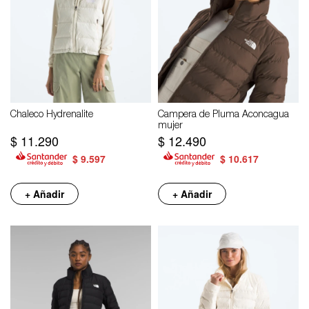
Chaleco Hydrenalite
Campera de Pluma Aconcagua
mujer
$
11.290
$
12.490
$
9.597
$
10.617
+ Añadir
+ Añadir