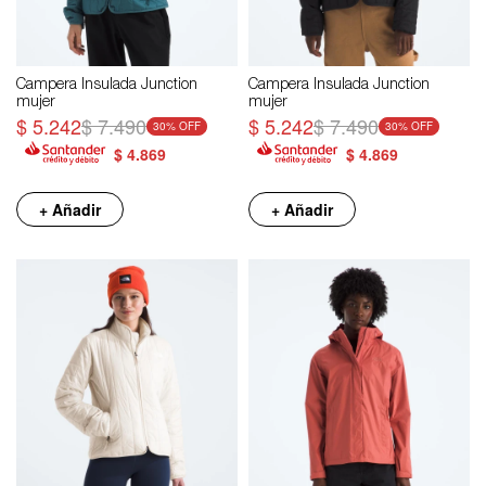
Campera Insulada Junction
Campera Insulada Junction
mujer
mujer
$
5.242
$
7.490
$
5.242
$
7.490
30
30
$
4.869
$
4.869
+ Añadir
+ Añadir