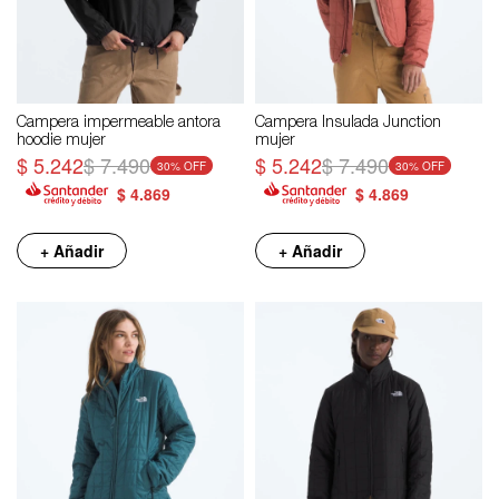
Campera impermeable antora
Campera Insulada Junction
hoodie mujer
mujer
$
5.242
$
7.490
$
5.242
$
7.490
30
30
$
4.869
$
4.869
+ Añadir
+ Añadir