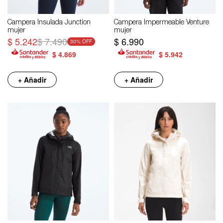
Campera Insulada Junction
Campera Impermeable Venture
mujer
mujer
$
5.242
$
7.490
$
6.990
30
$
4.869
$
5.942
+ Añadir
+ Añadir