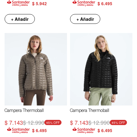
$
5.942
$
6.495
+ Añadir
+ Añadir
Campera Thermoball
Campera Thermoball
$
7.143
$
12.990
$
7.143
$
12.990
45
45
$
6.495
$
6.495