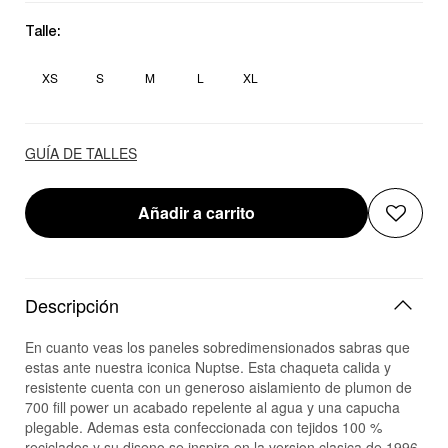
Talle:
XS
S
M
L
XL
GUÍA DE TALLES
Añadir a carrito
Descripción
En cuanto veas los paneles sobredimensionados sabras que
estas ante nuestra iconica Nuptse. Esta chaqueta calida y
resistente cuenta con un generoso aislamiento de plumon de
700 fill power un acabado repelente al agua y una capucha
plegable. Ademas esta confeccionada con tejidos 100 %
reciclados y su diseno se inspira en la version clasica de 1996.