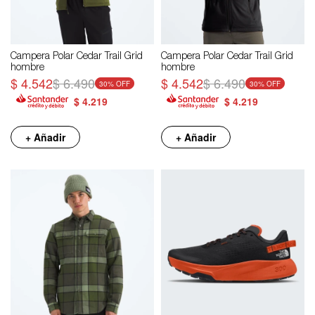
Campera Polar Cedar Trail Grid
Campera Polar Cedar Trail Grid
hombre
hombre
$
4.542
$
6.490
$
4.542
$
6.490
30
30
$
4.219
$
4.219
+ Añadir
+ Añadir