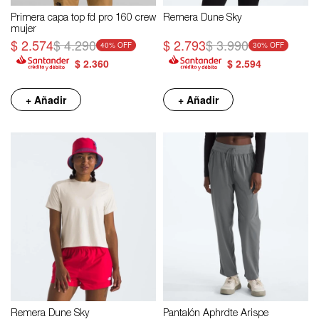
Primera capa top fd pro 160 crew
Remera Dune Sky
mujer
$
2.574
$
4.290
$
2.793
$
3.990
40
30
$
2.360
$
2.594
+ Añadir
+ Añadir
Remera Dune Sky
Pantalón Aphrdte Arispe