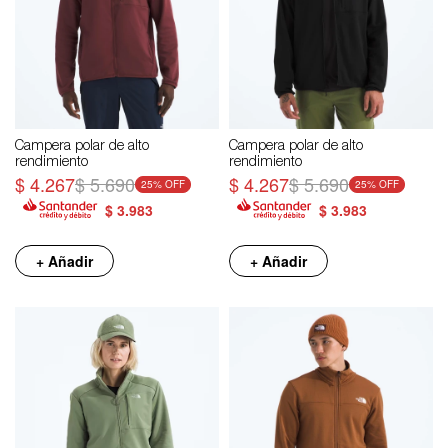
Campera polar de alto
Campera polar de alto
rendimiento
rendimiento
$
4.267
$
5.690
$
4.267
$
5.690
25
25
$
3.983
$
3.983
+ Añadir
+ Añadir