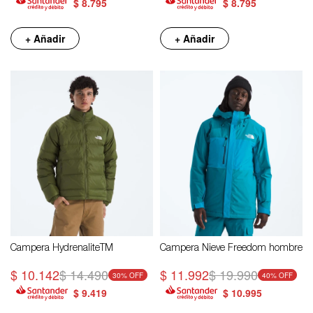
$
8.795
$
8.795
+ Añadir
+ Añadir
Campera HydrenaliteTM
Campera Nieve Freedom hombre
$
10.142
$
14.490
$
11.992
$
19.990
30
40
$
9.419
$
10.995