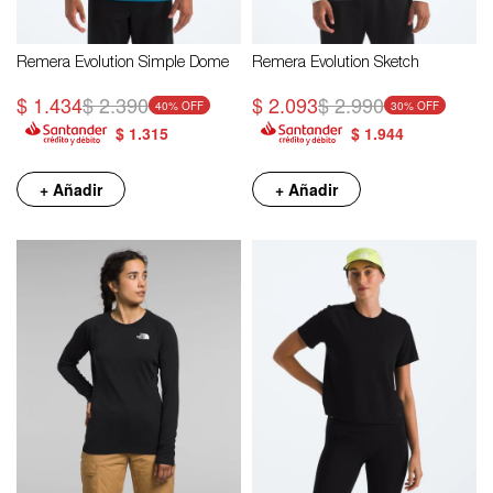
Remera Evolution Simple Dome
Remera Evolution Sketch
$
1.434
$
2.390
$
2.093
$
2.990
40
30
$
1.315
$
1.944
+ Añadir
+ Añadir