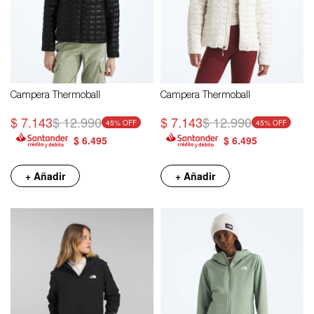
Campera Thermoball
Campera Thermoball
$
7.143
$
12.990
$
7.143
$
12.990
45
45
$
6.495
$
6.495
+ Añadir
+ Añadir