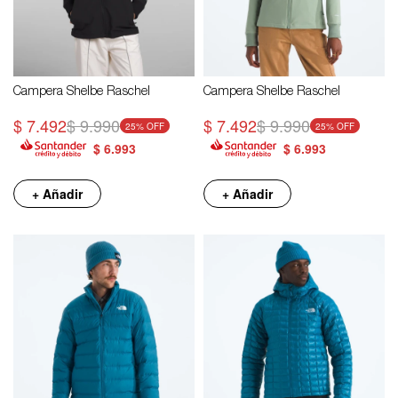
Campera Shelbe Raschel
Campera Shelbe Raschel
$
7.492
$
9.990
$
7.492
$
9.990
25
25
$
6.993
$
6.993
+ Añadir
+ Añadir