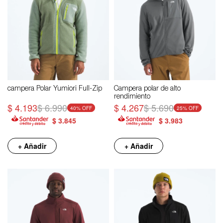
campera Polar Yumiori Full-Zip
Campera polar de alto
rendimiento
$
4.193
$
6.990
$
4.267
$
5.690
40
25
$
3.845
$
3.983
+ Añadir
+ Añadir