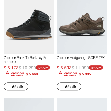
Zapatos Back-To-Berkeley IV
Zapatos Hedgehogs GORE-TEX
hombre
$
6.173
$
10.290
$
6.593
$
11.990
40
45
$
5.660
$
5.995
+ Añadir
+ Añadir