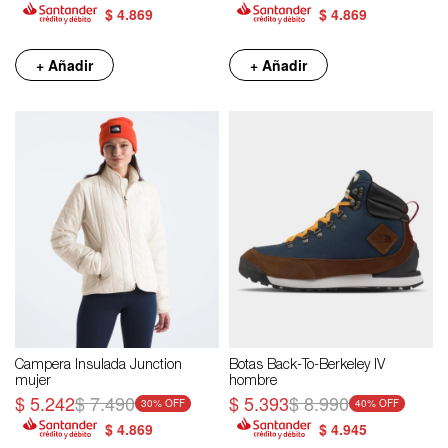
$
4.869
$
4.869
+ Añadir
+ Añadir
Campera Insulada Junction
Botas Back-To-Berkeley IV
mujer
hombre
$
5.242
$
7.490
$
5.393
$
8.990
30
40
$
4.869
$
4.945