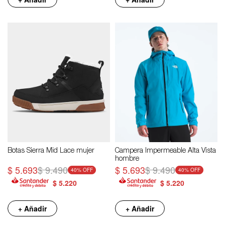
Botas Sierra Mid Lace mujer
Campera Impermeable Alta Vista
hombre
$
5.693
$
9.490
$
5.693
$
9.490
40
40
$
5.220
$
5.220
+ Añadir
+ Añadir