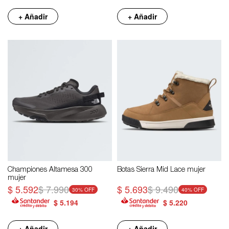
+ Añadir
+ Añadir
Championes Altamesa 300
Botas Sierra Mid Lace mujer
mujer
$
5.592
$
7.990
$
5.693
$
9.490
30
40
$
5.194
$
5.220
+ Añadir
+ Añadir