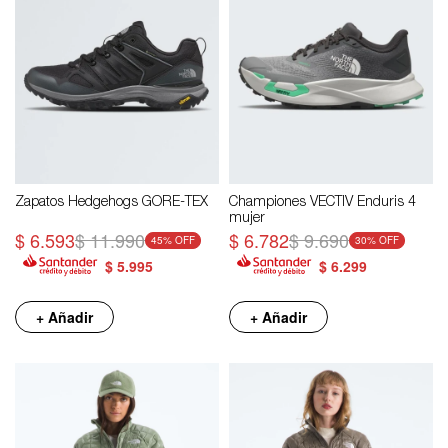
Zapatos Hedgehogs GORE-TEX
Championes VECTIV Enduris 4
mujer
$
6.593
$
11.990
$
6.782
$
9.690
45
30
$
5.995
$
6.299
+ Añadir
+ Añadir