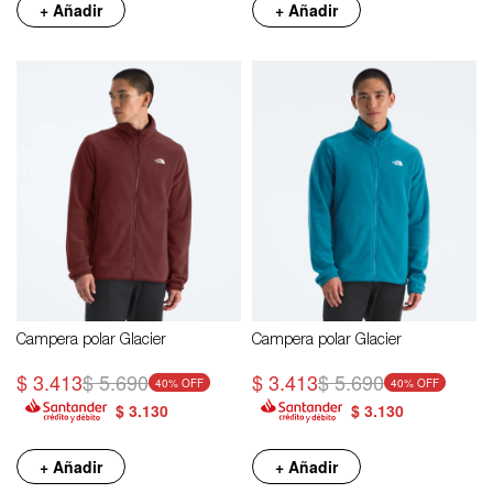
+ Añadir
+ Añadir
Campera polar Glacier
Campera polar Glacier
$
3.413
$
5.690
$
3.413
$
5.690
40
40
$
3.130
$
3.130
+ Añadir
+ Añadir