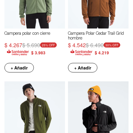
Campera polar con cierre
Campera Polar Cedar Trail Grid
hombre
$
4.267
$
5.690
$
4.542
$
6.490
25
30
$
3.983
$
4.219
+ Añadir
+ Añadir