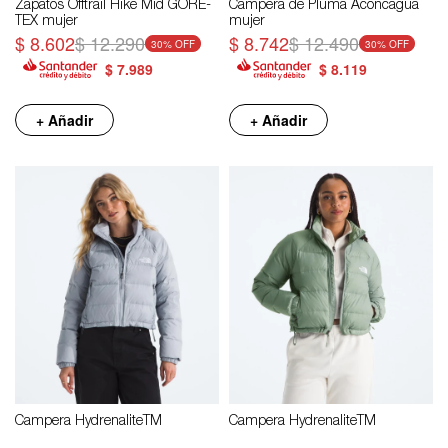
Zapatos Offtrail Hike Mid GORE-
Campera de Pluma Aconcagua
TEX mujer
mujer
$
8.602
$
12.290
$
8.742
$
12.490
30
30
$
7.989
$
8.119
+ Añadir
+ Añadir
Campera HydrenaliteTM
Campera HydrenaliteTM