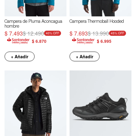
Campera de Pluma Aconcagua
Campera Thermoball Hooded
hombre
$
7.493
$
12.490
$
7.693
$
13.990
40
45
$
6.870
$
6.995
+ Añadir
+ Añadir