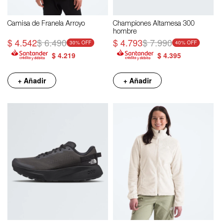
Camisa de Franela Arroyo
Championes Altamesa 300
hombre
$
4.542
$
6.490
$
4.793
$
7.990
30
40
$
4.219
$
4.395
+ Añadir
+ Añadir