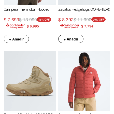
Campera Thermoball Hooded
Zapatos Hedgehogs GORE-TEX®
$
7.693
$
13.990
$
8.392
$
11.990
45
30
$
6.995
$
7.794
+ Añadir
+ Añadir