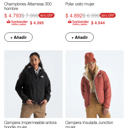
Championes Altamesa 300
Polar osito mujer
hombre
$
4.793
$
7.990
$
4.892
$
6.990
40
30
$
4.395
$
4.544
+ Añadir
+ Añadir
Campera impermeable antora
Campera Insulada Junction
hoodie mujer
mujer