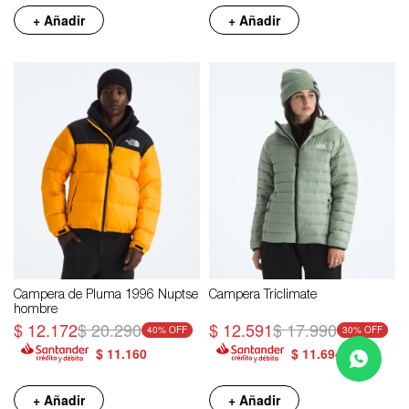
+ Añadir
+ Añadir
Campera de Pluma 1996 Nuptse
Campera Triclimate
hombre
$
12.172
$
20.290
$
12.591
$
17.990
40
30
$
11.160
$
11.694
+ Añadir
+ Añadir