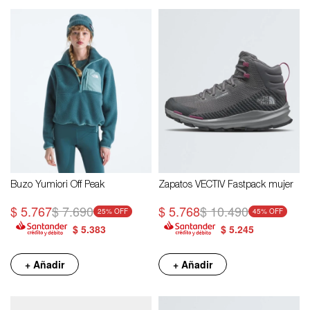
Buzo Yumiori Off Peak
Zapatos VECTIV Fastpack mujer
$
5.767
$
7.690
$
5.768
$
10.490
25
45
$
5.383
$
5.245
+ Añadir
+ Añadir