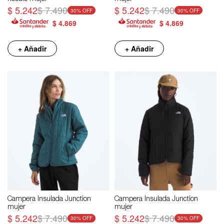
$
5.242
$
7.490
$
5.242
$
7.490
30
30
$
4.869
$
4.869
+ Añadir
+ Añadir
Campera Insulada Junction
Campera Insulada Junction
mujer
mujer
$
5.242
$
7.490
$
5.242
$
7.490
30
30