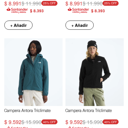
$
8.991
$
11.990
$
8.991
$
11.990
25
25
$
8.393
$
8.393
+ Añadir
+ Añadir
Campera Antora Triclimate
Campera Antora Triclimate
$
9.592
$
15.990
$
9.592
$
15.990
40
40