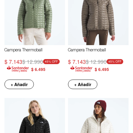
Campera Thermoball
Campera Thermoball
$
7.143
$
12.990
$
7.143
$
12.990
45
45
$
6.495
$
6.495
+ Añadir
+ Añadir