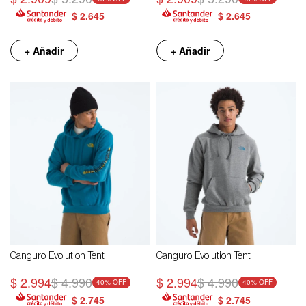
$
2.645
$
2.645
+ Añadir
+ Añadir
Canguro Evolution Tent
Canguro Evolution Tent
$
2.994
$
4.990
$
2.994
$
4.990
40
40
$
2.745
$
2.745