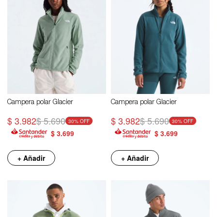
Campera polar Glacier
Campera polar Glacier
$
3.982
$
5.690
$
3.982
$
5.690
30
30
$
3.699
$
3.699
+ Añadir
+ Añadir