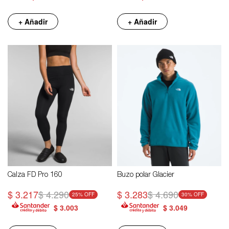
+ Añadir
+ Añadir
Calza FD Pro 160
Buzo polar Glacier
$
3.217
$
4.290
$
3.283
$
4.690
25
30
$
3.003
$
3.049