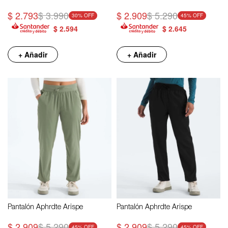
$
2.793
$
3.990
$
2.909
$
5.290
30
45
$
2.594
$
2.645
+ Añadir
+ Añadir
Pantalón Aphrdte Arispe
Pantalón Aphrdte Arispe
$
2.909
$
5.290
$
2.909
$
5.290
45
45