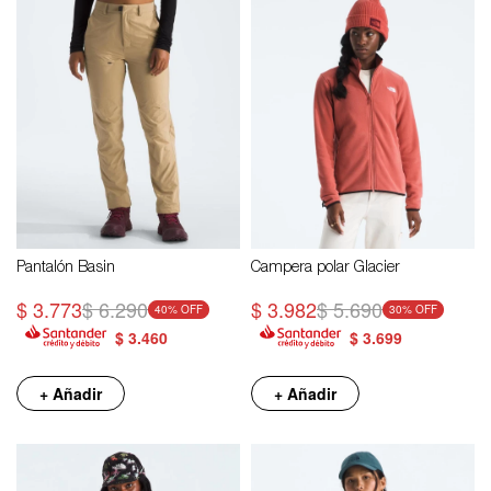
Pantalón Basin
Campera polar Glacier
$
3.773
$
6.290
$
3.982
$
5.690
40
30
$
3.460
$
3.699
+ Añadir
+ Añadir