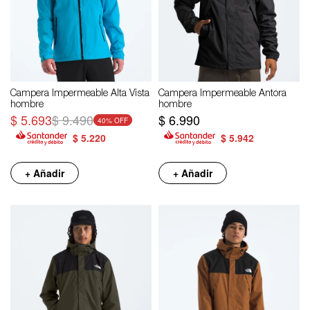
Campera Impermeable Alta Vista
Campera Impermeable Antora
hombre
hombre
$
5.693
$
9.490
$
6.990
40
$
5.220
$
5.942
+ Añadir
+ Añadir