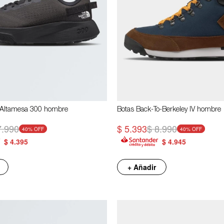
Altamesa 300 hombre
Botas Back-To-Berkeley IV hombre
7.990
$
5.393
$
8.990
40
40
$
4.395
$
4.945
+ Añadir