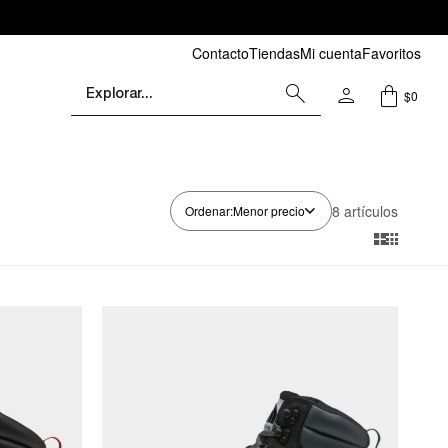
Contacto
Tiendas
Mi cuenta
Favoritos
$
0
8 artículos
Menor precio

