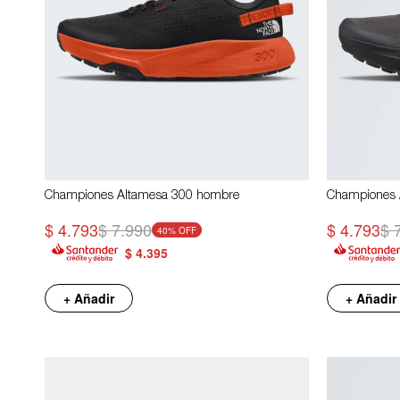
Championes Altamesa 300 hombre
Championes 
$
4.793
$
7.990
$
4.793
$
40
$
4.395
+ Añadir
+ Añadir