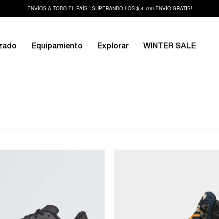
ENVÍOS A TODO EL PAÍS - SUPERANDO LOS $ 4.700 ENVÍO GRATIS!
zado
Equipamiento
Explorar
WINTER SALE