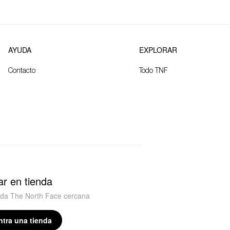
AYUDA
EXPLORAR
Contacto
Todo TNF
r en tienda
nda The North Face cercana
tra una tienda