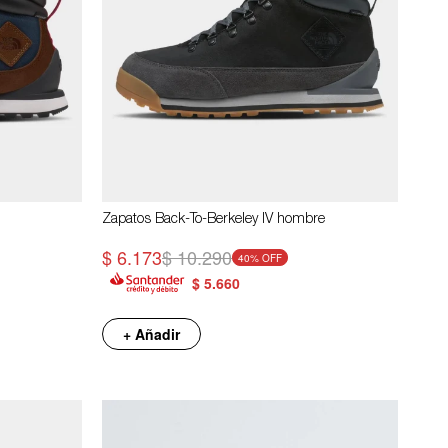
Zapatos Back-To-Berkeley IV hombre
$
6.173
$
10.290
40
$
5.660
+ Añadir