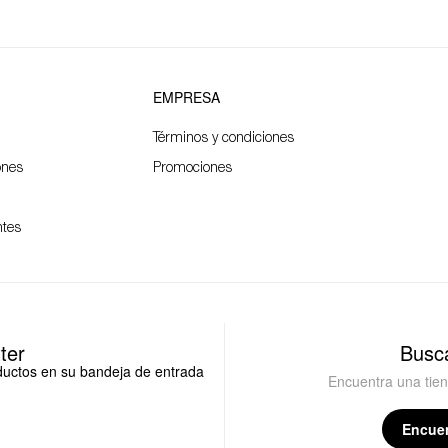
EMPRESA
Términos y condiciones
ones
Promociones
ntes
ter
Busca
oductos en su bandeja de entrada
Encuentra una tie
Encuen