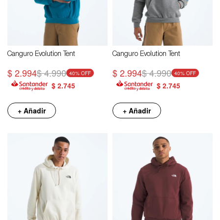
Canguro Evolution Tent
Canguro Evolution Tent
$
2.994
$
4.990
$
2.994
$
4.990
40
40
$
2.745
$
2.745
+ Añadir
+ Añadir