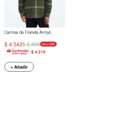
Camisa de Franela Arroyo
$
4.542
$
6.490
30
$
4.219
+ Añadir