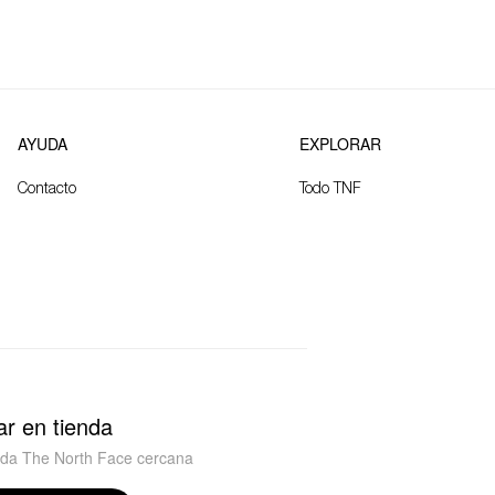
AYUDA
EXPLORAR
Contacto
Todo TNF
r en tienda
nda The North Face cercana