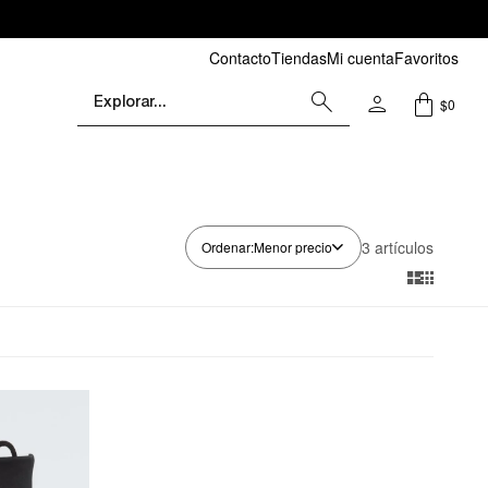
Contacto
Tiendas
Mi cuenta
Favoritos
$
0
3 artículos
Menor precio

