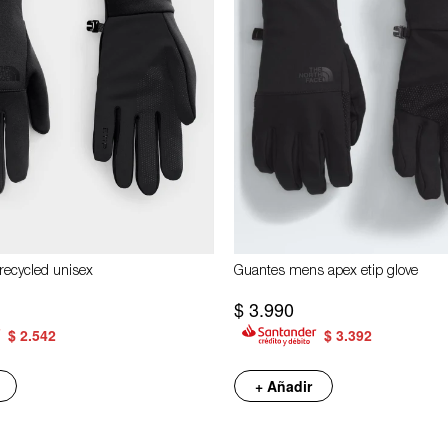
recycled unisex
Guantes mens apex etip glove
$
3.990
$
2.542
$
3.392
+ Añadir