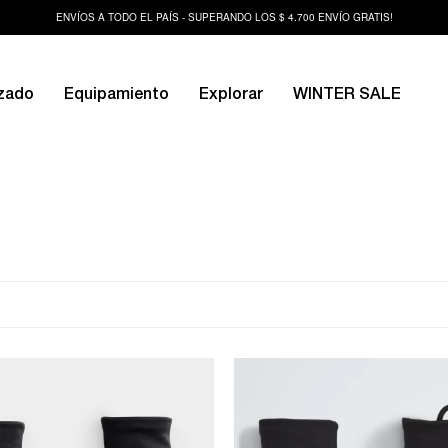
ENVÍOS A TODO EL PAÍS - SUPERANDO LOS $ 4.700 ENVÍO GRATIS!
zado
Equipamiento
Explorar
WINTER SALE