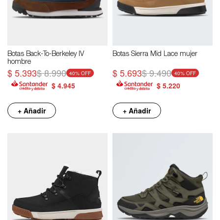
Botas Back-To-Berkeley IV
Botas Sierra Mid Lace mujer
hombre
$
5.393
$
8.990
$
5.693
$
9.490
40
40
$
4.945
$
5.220
+ Añadir
+ Añadir