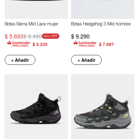
Botas Sierra Mid Lace mujer
Botas Hedgehog 3 Mid hombre
$
5.693
$
9.490
$
9.290
40
$
5.220
$
7.897
+ Añadir
+ Añadir