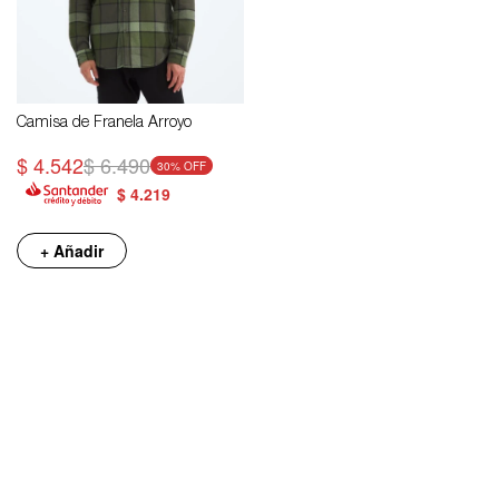
Camisa de Franela Arroyo
$
4.542
$
6.490
30
$
4.219
+ Añadir