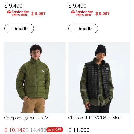
$
9.490
$
9.490
$
8.067
$
8.067
+ Añadir
+ Añadir
Campera HydrenaliteTM
Chaleco THERMOBALL Men
$
10.142
$
14.490
$
11.690
30