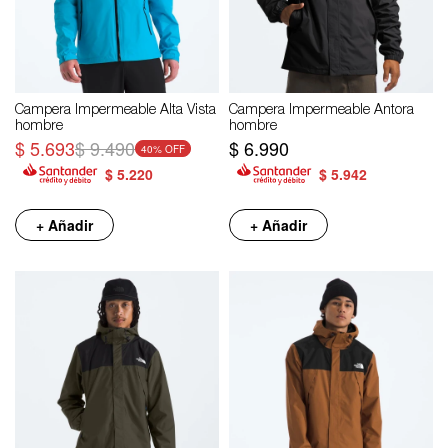
Campera Impermeable Alta Vista
Campera Impermeable Antora
hombre
hombre
$
5.693
$
9.490
$
6.990
40
$
5.220
$
5.942
+ Añadir
+ Añadir