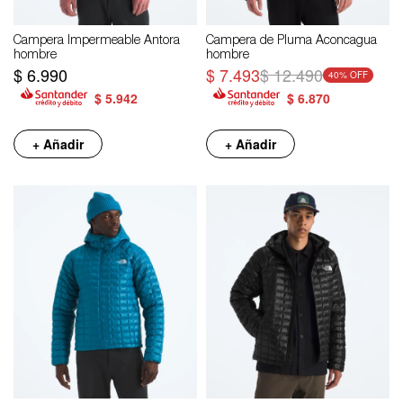
Campera Impermeable Antora
Campera de Pluma Aconcagua
hombre
hombre
$
6.990
$
7.493
$
12.490
40
$
5.942
$
6.870
+ Añadir
+ Añadir