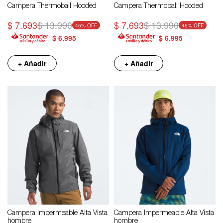
Campera Thermoball Hooded
Campera Thermoball Hooded
$
7.693
$
13.990
$
7.693
$
13.990
45
45
$
6.995
$
6.995
+ Añadir
+ Añadir
Campera Impermeable Alta Vista
Campera Impermeable Alta Vista
hombre
hombre