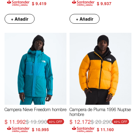
$
9.419
$
9.937
+ Añadir
+ Añadir
Campera Nieve Freedom hombre
Campera de Pluma 1996 Nuptse
hombre
$
11.992
$
19.990
$
12.172
$
20.290
40
40
$
10.995
$
11.160