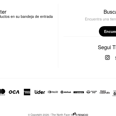
ter
Busca
oductos en su bandeja de entrada
Encuentra una tie
Encuen
Segui T

© Copyright 2026 / The North Face ®