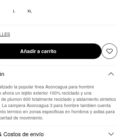
M
L
XL
ALLES
Añadir a carrito
ón
lizado la popular linea Aconcagua para hombre
 ahora un tejido exterior 100% reciclado y una
de plumon 600 totalmente reciclado y aislamiento sintetico
ior. La campera Aconcagua 3 para hombre tambien cuenta
nto termico en zonas especificas en hombros y axilas para
ibertad de movimiento.
 Costos de envío