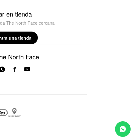
r en tienda
nda The North Face cercana
tra una tienda
he North Face


