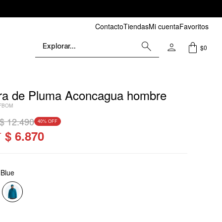
Contacto
Tiendas
Mi cuenta
Favoritos
$
0
a de Pluma Aconcagua hombre
FBOM
$
12.490
40
$
6.870
 Blue