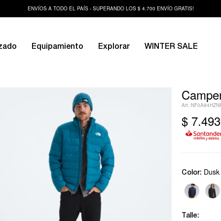
ENVÍOS A TODO EL PAÍS - SUPERANDO LOS $ 4.700 ENVÍO GRATIS!
zado
Equipamiento
Explorar
WINTER SALE
Camper
NF0A84HZN
$
7.493
Dusk
Color:
Talle: