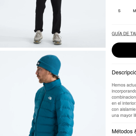
S
GUÍA DE T
Descripci
Hemos actua
incorporando
combinacion 
en el inter
con aislamie
una mayor l
Métodos &