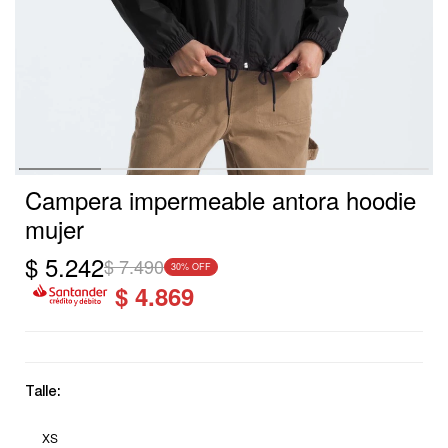
Campera impermeable antora hoodie
mujer
$
5.242
$
7.490
30
$
4.869
Talle:
XS