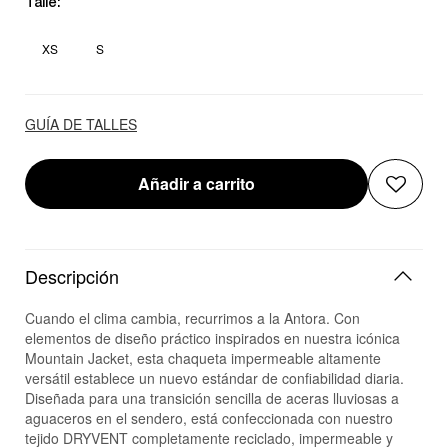
Talle:
XS
S
GUÍA DE TALLES
Añadir a carrito
Descripción
Cuando el clima cambia, recurrimos a la Antora. Con
elementos de diseño práctico inspirados en nuestra icónica
Mountain Jacket, esta chaqueta impermeable altamente
versátil establece un nuevo estándar de confiabilidad diaria.
Diseñada para una transición sencilla de aceras lluviosas a
aguaceros en el sendero, está confeccionada con nuestro
tejido DRYVENT completamente reciclado, impermeable y