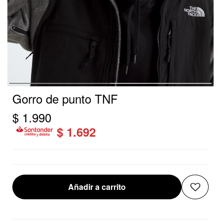
Gorro de punto TNF
$
1.990
$
1.692
Añadir a carrito