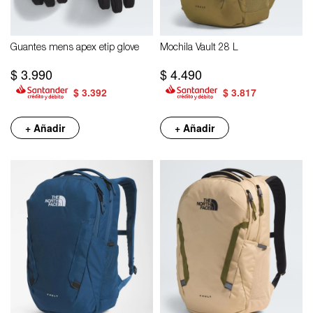
Guantes mens apex etip glove
Mochila Vault 28 L
$
3.990
$
4.490
$
3.392
$
3.817
+ Añadir
+ Añadir