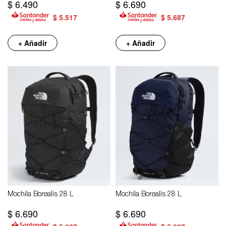
$
6.490
$
6.690
$
5.517
$
5.687
+ Añadir
+ Añadir
Mochila Borealis 28 L
Mochila Borealis 28 L
$
6.690
$
6.690