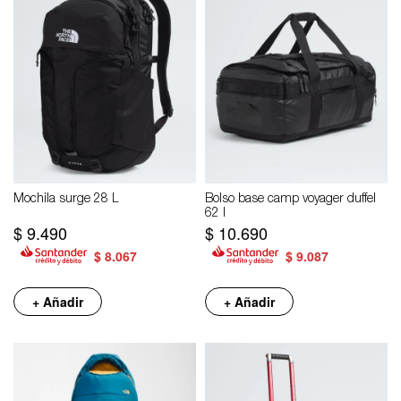
Mochila surge 28 L
Bolso base camp voyager duffel
62 l
$
9.490
$
10.690
$
8.067
$
9.087
+ Añadir
+ Añadir