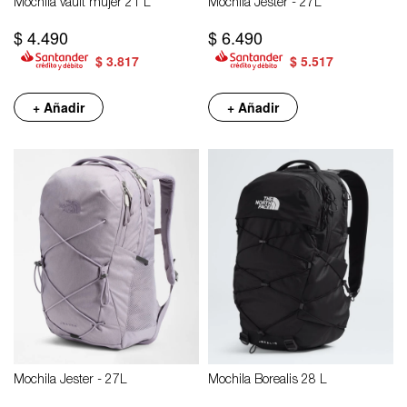
Mochila vault mujer 21 L
Mochila Jester - 27L
$
4.490
$
6.490
$
3.817
$
5.517
+ Añadir
+ Añadir
Mochila Jester - 27L
Mochila Borealis 28 L