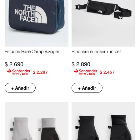
Estuche Base Camp Voyager
Riñonera sunriser run belt
$
2.690
$
2.890
$
2.287
$
2.457
+ Añadir
+ Añadir