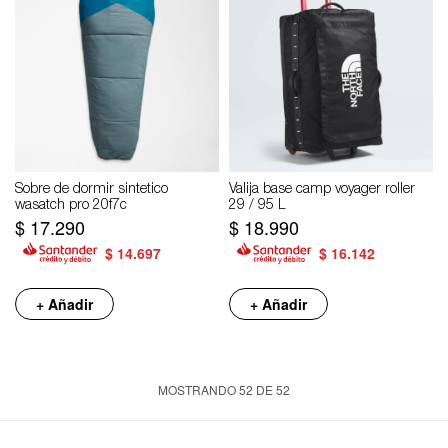
Sobre de dormir sintetico
Valija base camp voyager roller
wasatch pro 20f7c
29 / 95 L
$
17.290
$
18.990
$
14.697
$
16.142
+ Añadir
+ Añadir
MOSTRANDO
52
DE
52