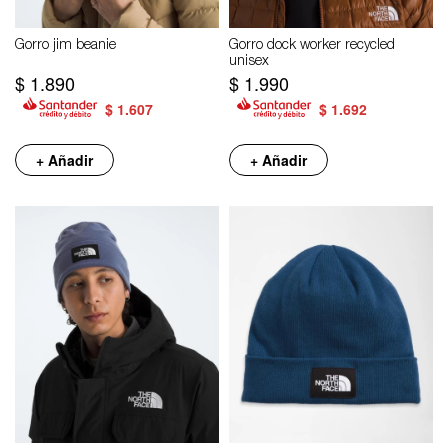
Gorro jim beanie
Gorro dock worker recycled
unisex
$
1.890
$
1.990
$
1.607
$
1.692
+ Añadir
+ Añadir