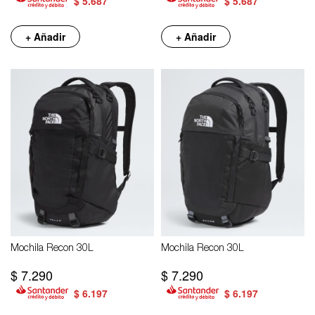
$
5.687
$
5.687
+ Añadir
+ Añadir
Mochila Recon 30L
Mochila Recon 30L
$
7.290
$
7.290
$
6.197
$
6.197