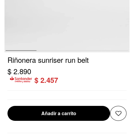
Riñonera sunriser run belt
$
2.890
$
2.457
Añadir a carrito