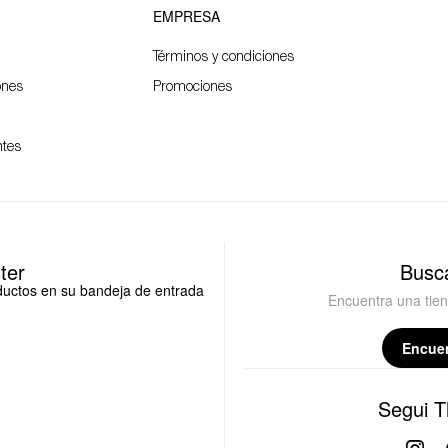
EMPRESA
Términos y condiciones
ones
Promociones
ntes
ter
Busca
oductos en su bandeja de entrada
Encuentra una tie
Encuen
Segui T