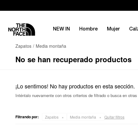
NEW IN
Hombre
Mujer
Cal
Zapatos
Media montaña
No se han recuperado productos
¡Lo sentimos! No hay productos en esta sección.
Inténtalo nuevamente con otros criterios de filtrado o busca en otra
Filtrando por:
Zapatos
Media montaña
Quitar filtros