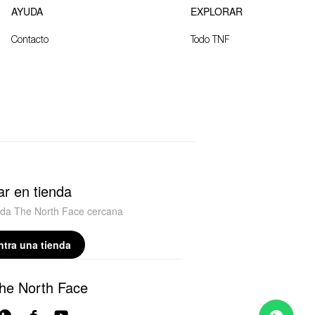
AYUDA
EXPLORAR
Contacto
Todo TNF
r en tienda
nda The North Face cercana
tra una tienda
he North Face