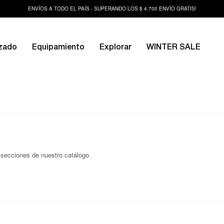
ENVÍOS A TODO EL PAÍS - SUPERANDO LOS $ 4.700 ENVÍO GRATIS!
zado
Equipamiento
Explorar
WINTER SALE
s secciones de nuestro catálogo.