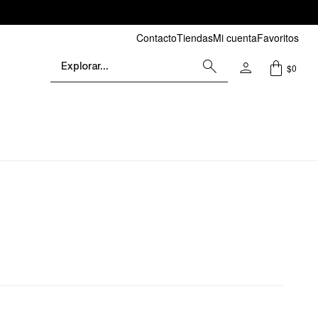
Contacto
Tiendas
Mi cuenta
Favoritos
$
0