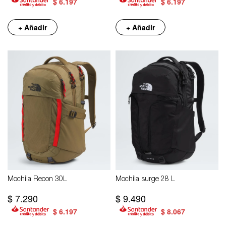
$
6.197
$
6.197
+ Añadir
+ Añadir
Mochila Recon 30L
Mochila surge 28 L
$
7.290
$
9.490
$
6.197
$
8.067