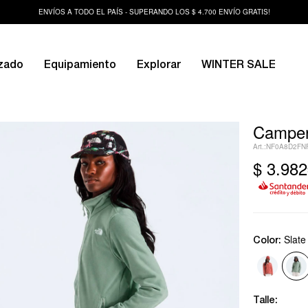
ENVÍOS A TODO EL PAÍS - SUPERANDO LOS $ 4.700 ENVÍO GRATIS!
zado
Equipamiento
Explorar
WINTER SALE
Campera
NF0A8D2FN
$
3.982
Slat
Color:
Talle: