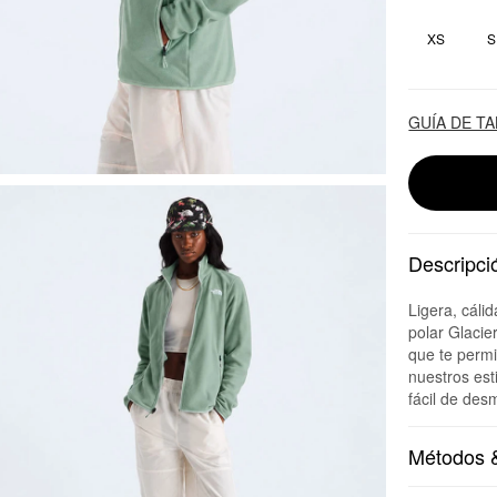
XS
S
GUÍA DE T
Descripci
Ligera, cáli
polar Glacie
que te permi
nuestros est
fácil de desm
Métodos &