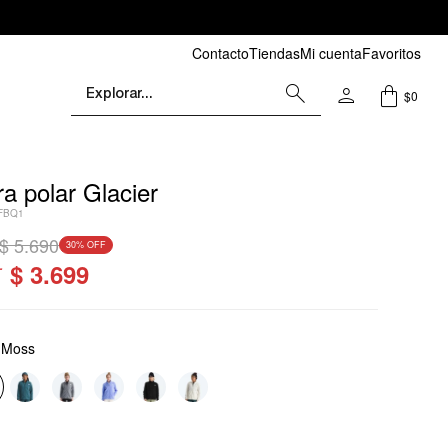
Contacto
Tiendas
Mi cuenta
Favoritos
$
0
 polar Glacier
FBQ1
$
5.690
30
$
3.699
e Moss