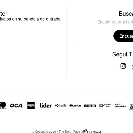
ter
Busca
oductos en su bandeja de entrada
Encuentra una tie
Encuen
Segui T

© Copyright 2026 / The North Face ®