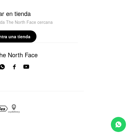
r en tienda
nda The North Face cercana
tra una tienda
he North Face


