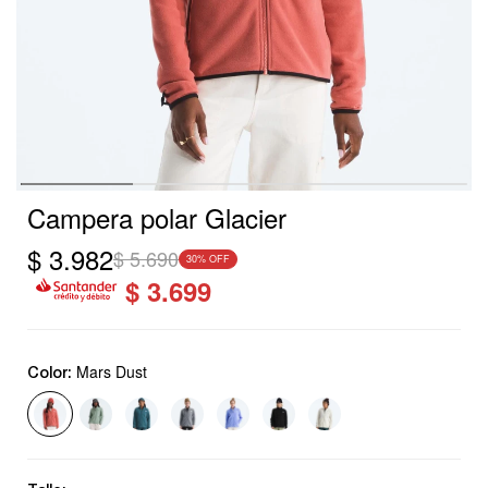
Campera polar Glacier
$
3.982
$
5.690
30
$
3.699
Mars Dust
Color: