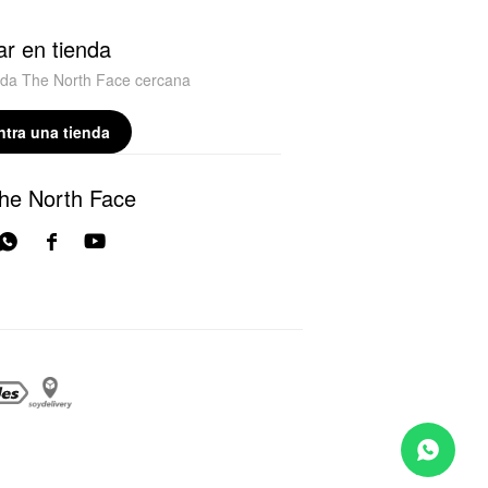
r en tienda
nda The North Face cercana
tra una tienda
he North Face


