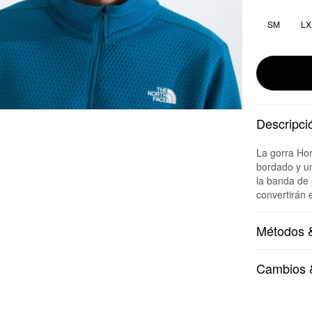
SM
LX
Descripci
La gorra Hor
bordado y un
la banda d
convertirán 
Métodos &
Cambios 