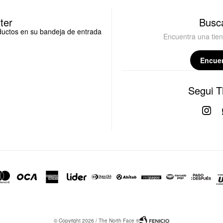
ter
Busca
oductos en su bandeja de entrada
Encuentra una tie
Encuen
Segui T

© Copyright 2026 / The North Face ®