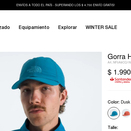
ENVÍOS A TODO EL PAÍS - SUPERANDO LOS $ 4.700 ENVÍO GRATIS!
zado
Equipamiento
Explorar
WINTER SALE
Gorra 
NF0A8CQ1
$
1.990
Dusk
Color:
Talle: