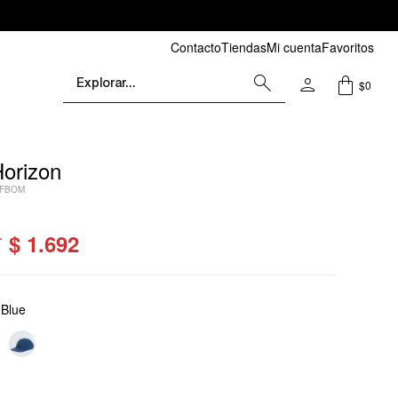
Contacto
Tiendas
Mi cuenta
Favoritos
$
0
Horizon
NFBOM
$
1.692
 Blue