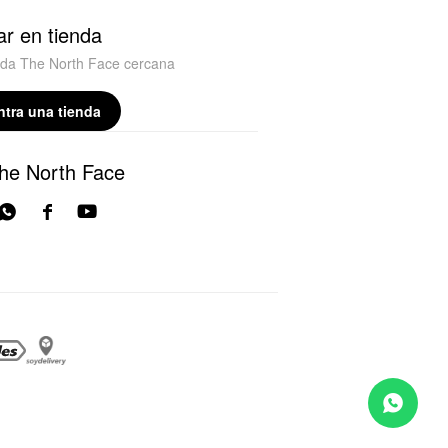
r en tienda
nda The North Face cercana
tra una tienda
he North Face


