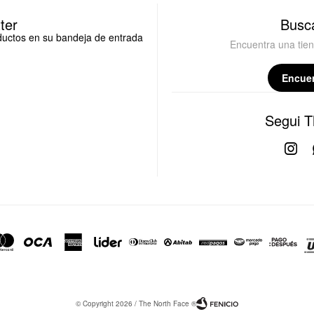
ter
Busca
oductos en su bandeja de entrada
Encuentra una tie
Encuen
Segui T

© Copyright 2026 / The North Face ®