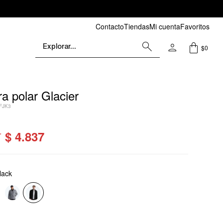
Contacto
Tiendas
Mi cuenta
Favoritos
$
0
 polar Glacier
FJK3
$
4.837
lack