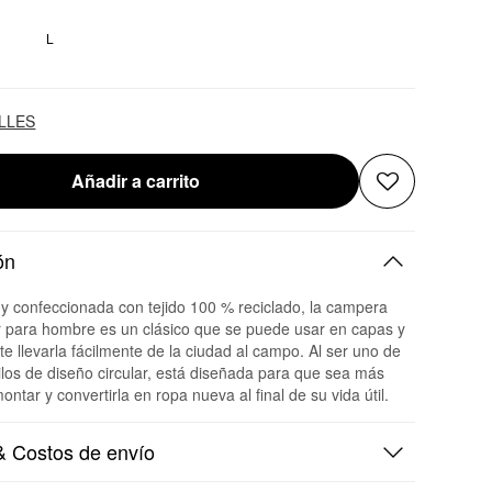
M
L
ALLES
Añadir a carrito
ón
a y confeccionada con tejido 100 % reciclado, la campera
r para hombre es un clásico que se puede usar en capas y
te llevarla fácilmente de la ciudad al campo. Al ser uno de
ilos de diseño circular, está diseñada para que sea más
ontar y convertirla en ropa nueva al final de su vida útil.
 Costos de envío