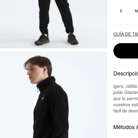
S
GUÍA DE T
Descripci
igera, cálid
polar Glacie
que te permi
nuestros est
fácil de desm
Métodos &