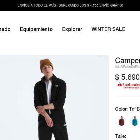
ENVÍOS A TODO EL PAÍS - SUPERANDO LOS $ 4.700 ENVÍO GRATIS!
zado
Equipamiento
Explorar
WINTER SALE
Campera
NF0A8D0RN
$
5.690
Tnf B
Color:
Talle: