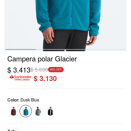
Campera polar Glacier
$
3.413
$
5.690
40
$
3.130
Dusk Blue
Color: