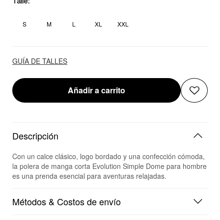
Talle:
S
M
L
XL
XXL
GUÍA DE TALLES
Añadir a carrito
Descripción
Con un calce clásico, logo bordado y una confección cómoda,
la polera de manga corta Evolution Simple Dome para hombre
es una prenda esencial para aventuras relajadas.
Métodos & Costos de envío