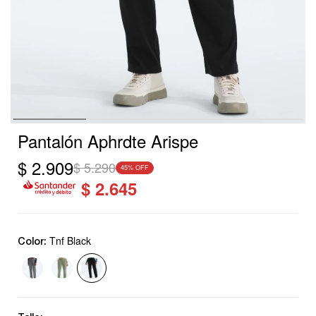
Pantalón Aphrdte Arispe
$
2.909
$
5.290
45
$
2.645
Tnf Black
Color: