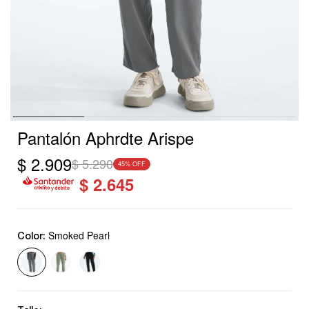
Pantalón Aphrdte Arispe
$
2.909
$
5.290
45
$
2.645
Smoked Pearl
Color: