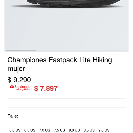
Championes Fastpack Lite Hiking
mujer
$
9.290
$
7.897
Talle:
6.0 US
6.5 US
7.0 US
7.5 US
8.0 US
8.5 US
9.0 US