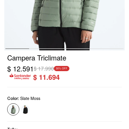
Campera Triclimate
$
12.591
$
17.990
30
$
11.694
Slate Moss
Color: