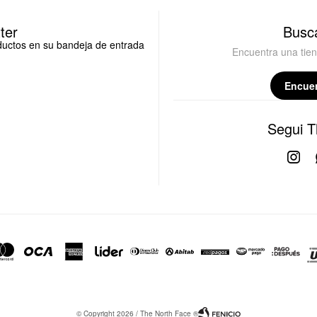
ter
Busca
oductos en su bandeja de entrada
Encuentra una tie
Encuen
Segui T

© Copyright 2026 / The North Face ®