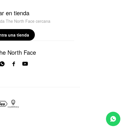
r en tienda
nda The North Face cercana
tra una tienda
he North Face


