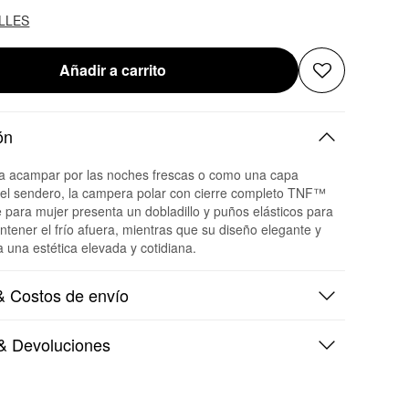
ALLES
Añadir a carrito
ón
ra acampar por las noches frescas o como una capa
 el sendero, la campera polar con cierre completo TNF™
para mujer presenta un dobladillo y puños elásticos para
tener el frío afuera, mientras que su diseño elegante y
da una estética elevada y cotidiana.
 Costos de envío
& Devoluciones