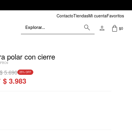
Contacto
Tiendas
Mi cuenta
Favoritos
$
0
 polar con cierre
NFBO9
$
5.690
25
$
3.983