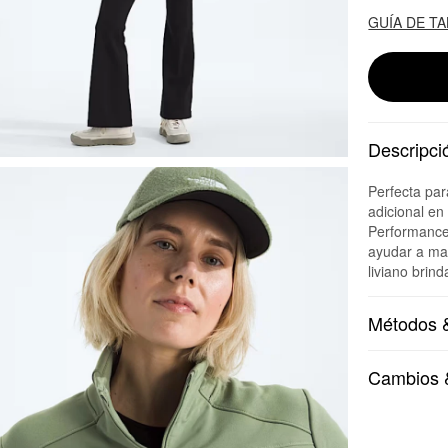
GUÍA DE T
Descripci
Perfecta pa
adicional en
Performance 
ayudar a man
liviano brin
Métodos &
Cambios 