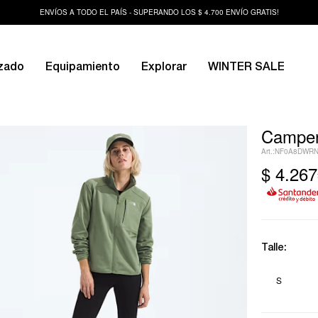
ENVÍOS A TODO EL PAÍS - SUPERANDO LOS $ 4.700 ENVÍO GRATIS!
zado
Equipamiento
Explorar
WINTER SALE
Campera
NF0A8DWR
$
4.267
Talle:
S