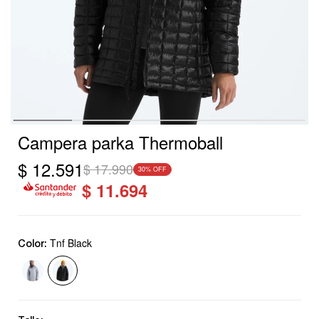
Campera parka Thermoball
$
12.591
$
17.990
30
$
11.694
Tnf Black
Color: