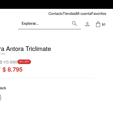
Contacto
Tiendas
Mi cuenta
Favoritos
$
0
 Antora Triclimate
FJK3
$
15.990
40
$
8.795
lack