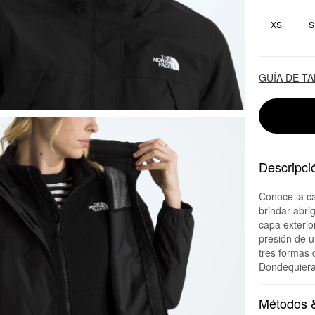
XS
S
GUÍA DE T
Descripci
Conoce la c
brindar abri
capa exterio
presión de u
tres formas 
Dondequiera 
Métodos &