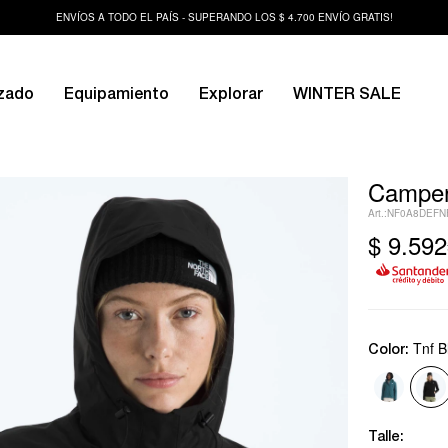
ENVÍOS A TODO EL PAÍS - SUPERANDO LOS $ 4.700 ENVÍO GRATIS!
zado
Equipamiento
Explorar
WINTER SALE
Campera
NF0A8DEFN
$
9.592
Tnf B
Color:
Talle: