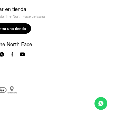
r en tienda
nda The North Face cercana
tra una tienda
he North Face


