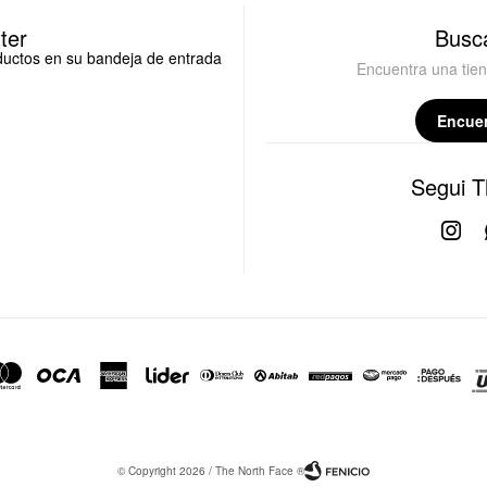
ter
Busca
oductos en su bandeja de entrada
Encuentra una tie
Encuen
Segui T

© Copyright 2026 / The North Face ®