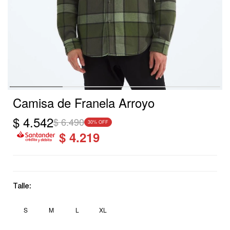
Camisa de Franela Arroyo
$
4.542
$
6.490
30
$
4.219
Talle:
S
M
L
XL