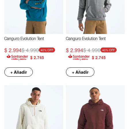
Canguro Evolution Tent
Canguro Evolution Tent
$
2.994
$
4.990
$
2.994
$
4.990
40
40
$
2.745
$
2.745
+ Añadir
+ Añadir