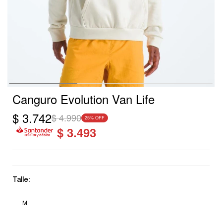
Canguro Evolution Van Life
$
3.742
$
4.990
25
$
3.493
Talle:
M