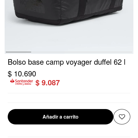
Bolso base camp voyager duffel 62 l
$
10.690
$
9.087
Añadir a carrito