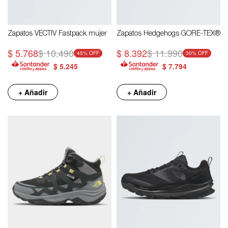
Zapatos VECTIV Fastpack mujer
Zapatos Hedgehogs GORE-TEX®
$
5.768
$
10.490
$
8.392
$
11.990
45
30
$
5.245
$
7.794
+ Añadir
+ Añadir