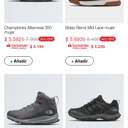
Championes Altamesa 300
Botas Sierra Mid Lace mujer
mujer
$
5.592
$
7.990
$
5.693
$
9.490
30
40
$
5.194
$
5.220
+ Añadir
+ Añadir