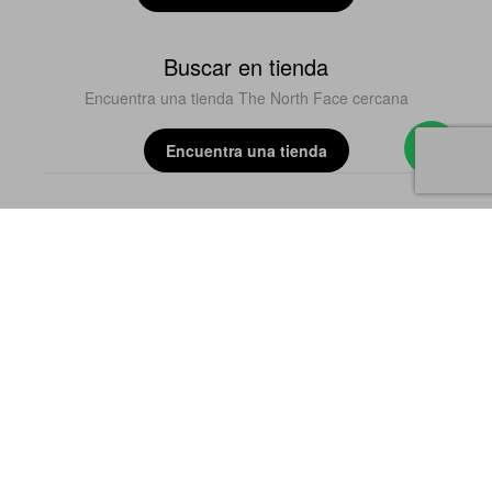
Buscar en tienda
Encuentra una tienda The North Face cercana
Encuentra una tienda
Segui The North Face



