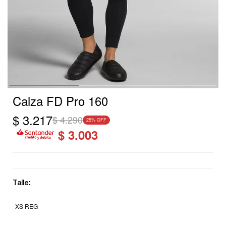
Calza FD Pro 160
$
3.217
$
4.290
25
$
3.003
Talle:
XS REG